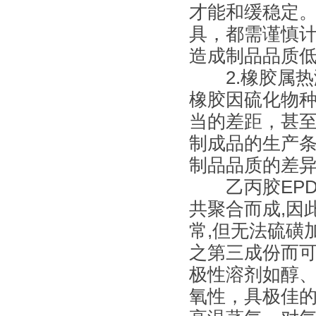
才能和缓稳定
具，都需谨慎
造成制品品质
2.橡胶属热
橡胶因硫化物
当的差距，甚
制成品的生产
制品品质的差
乙丙胶EPDM(Et
共聚合而成,因
常,但无法硫磺
之第三成份而可加
极性溶剂如醇、
氧性，具极佳的