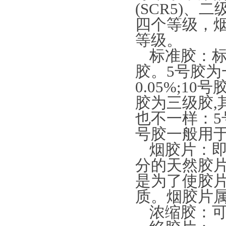
(SCR5)、二级
四个等级，烟胶
等级。
标准胶：标
胶。5号胶为
0.05%;10
胶为三级胶,
也不一样：5
号胶一般用
烟胶片：
分的天然胶
是为了使胶
质。烟胶片
浓缩胶：