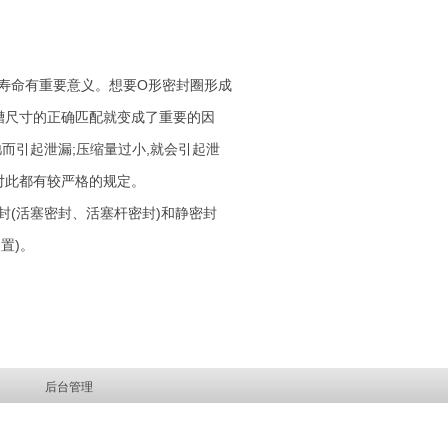
寿命有重要意义。想要O形密封圈形成
槽尺寸的正确匹配就变成了重要的因
而引起泄漏;压缩量过小,就会引起泄
对此都有较严格的规定。
(活塞密封、活塞杆密封)和静密封
置)。
所有
后台管理