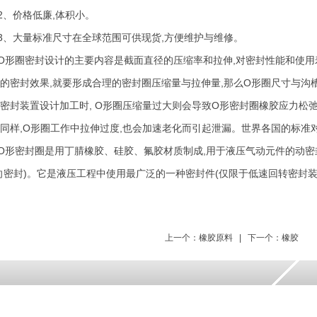
、价格低廉,体积小。
、大量标准尺寸在全球范围可供现货,方便维护与维修。
形圈密封设计的主要内容是截面直径的压缩率和拉伸,对密封性能和使用
的密封效果,就要形成合理的密封圈压缩量与拉伸量,那么O形圈尺寸与沟
密封装置设计加工时, O形圈压缩量过大则会导致O形密封圈橡胶应力松弛
同样,O形圈工作中拉伸过度,也会加速老化而引起泄漏。世界各国的标准
密封圈是用丁腈橡胶、硅胶、氟胶材质制成,用于液压气动元件的动密封
向密封)。它是液压工程中使用最广泛的一种密封件(仅限于低速回转密封装
上一个：橡胶原料
|
下一个：橡胶
品有限公司 © 2026 版权