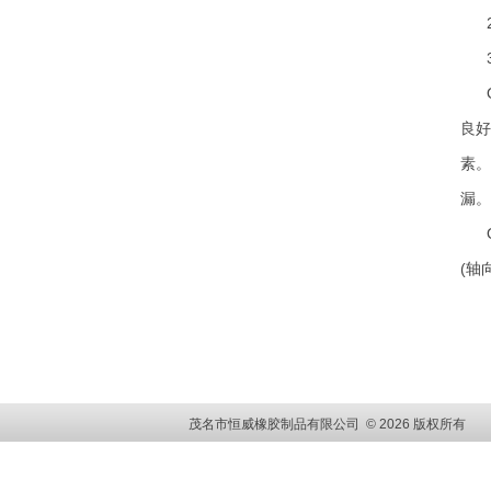
2
3
O
良好
素。
漏。
O形
(轴
茂名市恒威橡胶制